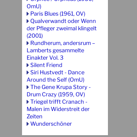
OmU)
Paris Blues (1961, OV)
Qualverwandt oder Wenn
der Pfleger zweimal klingelt
(2001)
Rundherum, andersrum –
Lamberts gesammelte
Einakter Vol. 3
Silent Friend
Siri Hustvedt - Dance
Around the Self (OmU)
The Gene Krupa Story -
Drum Crazy (1959, OV)
Triegel trifft Cranach -
Malen im Widerstreit der
Zeiten
Wunderschöner