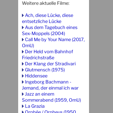
Weitere aktuelle Filme:
Ach, diese Lücke, diese
entsetzliche Lücke
Aus dem Tagebuch eines
Sex-Moppels (2004)
Call Me by Your Name (2017,
OmU)
Der Held vom Bahnhof
Friedrichstraße
Der Klang der Stradivari
Glutmensch (1975)
Hiddensee
Ingeborg Bachmann -
Jemand, der einmal ich war
Jazz an einem
Sommerabend (1959, OmU)
La Grazia
Orphée / Orpheus (1950,